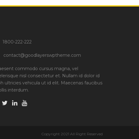
1800-222-222
contact@goodlayerswptheme.com
aesent commodo cursus magna, vel
elerisque nisl consectetur et. Nullam id dolor id
bh ultricies vehicula ut id elit. Maecenas faucibus
llis interdum.
Copyright 2021 All Right Reserved