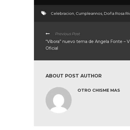
Celebracion
,
Cumpleannos
,
Doña Rosa Ri
Previous Post
“Víbora” nuevo tema de Angela Fonte – V
Oficial
ABOUT POST AUTHOR
OTRO CHISME MAS