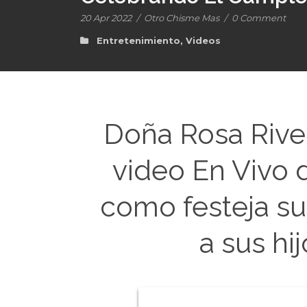
20 Apr 2022
/
Otro Chisme Mas
/
0 Comment
Entretenimiento
,
Videos
Doña Rosa Rive
video En Vivo
como festeja s
a sus hi