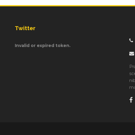
Twitter
Invalid or expired token.
Pr
sc
ni
mo