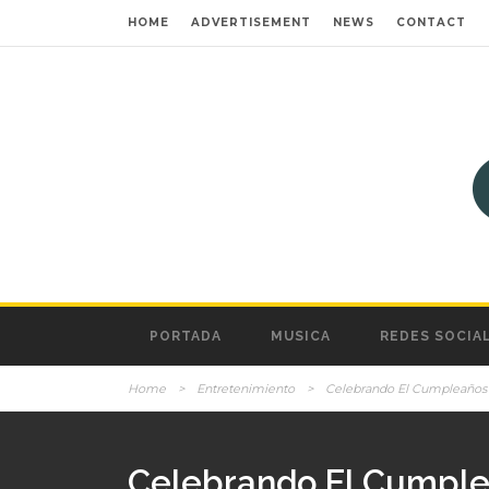
HOME
ADVERTISEMENT
NEWS
CONTACT
PORTADA
MUSICA
REDES SOCIA
Home
>
Entretenimiento
>
Celebrando El Cumpleaños 
Celebrando El Cumplea